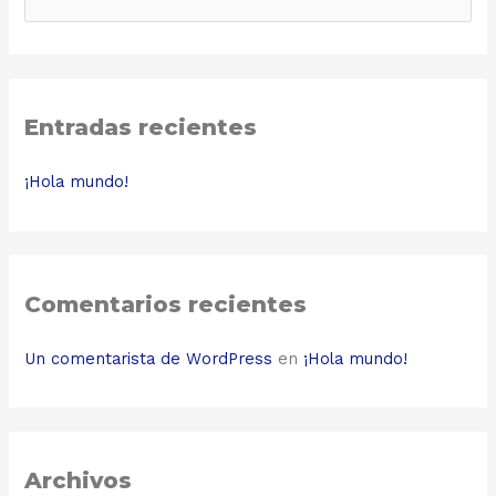
e
a
r
c
Entradas recientes
h
f
¡Hola mundo!
o
r
:
Comentarios recientes
Un comentarista de WordPress
en
¡Hola mundo!
Archivos